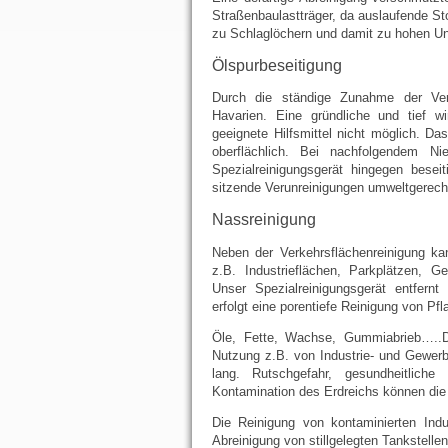
Straßenbaulastträger, da auslaufende St
zu Schlaglöchern und damit zu hohen Un
Ölspurbeseitigung
Durch die ständige Zunahme der Ver
Havarien. Eine gründliche und tief w
geeignete Hilfsmittel nicht möglich. Da
oberflächlich. Bei nachfolgendem Ni
Spezialreinigungsgerät hingegen beseit
sitzende Verunreinigungen umweltgerecht
Nassreinigung
Neben der Verkehrsflächenreinigung k
z.B. Industrieflächen, Parkplätzen, 
Unser Spezialreinigungsgerät entfer
erfolgt eine porentiefe Reinigung von Pfl
Öle, Fette, Wachse, Gummiabrieb…..Di
Nutzung z.B. von Industrie- und Gewerb
lang. Rutschgefahr, gesundheitliche
Kontamination des Erdreichs können die 
Die Reinigung von kontaminierten Indu
Abreinigung von stillgelegten Tankstell