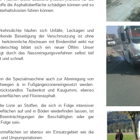
offe die Asphaltoberfläche schädigen können und so
terhaltskosten führen können.
kehrsdichte häufen sich Unfälle, Leckagen und
irkende Beseitigung der Verschmutzung ist ohne
s herkömmliche Abstreuen mit Bindemittel wirkt nur
ederschlag bildet sich ein neuer Ölfilm. Unser
igt durch das Nassreinigungsverfahren selbst tief
 und schnell.
ann die Spezialmaschine auch zur Abreinigung von
Gehwegen & in Fußgängerzoneneingesetzt werden.
nt rückstandlos Taubenkot und Kaugummi, ebenso
asterflächen und Flüsterasphalt.
e Liste an Stoffen, die sich in Folge intensiver
eflächen auf und in Böden wiederfinden lassen, ist
 Beeinträchtigungen der Beschäftigten oder gar
Folge sein.
strieflächen ist ebenso ein Einsatzgebiet wie die
en und Umpumpstationen.