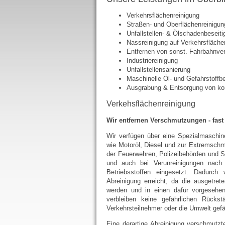
Verkehrsflächenreinigung
Straßen- und Oberflächenreinigun
Unfallstellen- & Ölschadenbeseit
Nassreinigung auf Verkehrsfläch
Entfernen von sonst. Fahrbahnve
Industriereinigung
Unfallstellensanierung
Maschinelle Öl- und Gefahrstoffb
Ausgrabung & Entsorgung von kon
Verkehsflächenreinigung
Wir entfernen Verschmutzungen - fast
Wir verfügen über eine Spezialmaschin
wie Motoröl, Diesel und zur Extremschmu
der Feuerwehren, Polizeibehörden und S
und auch bei Verunreinigungen nach 
Betriebsstoffen eingesetzt. Dadurch 
Abreinigung erreicht, da die ausgetre
werden und in einen dafür vorgeseh
verbleiben keine gefährlichen Rücks
Verkehrsteilnehmer oder die Umwelt gef
Eine derartige Abreinigung verschmutzter