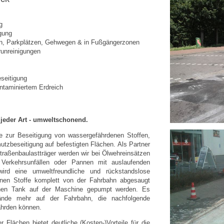
g
igung
en, Parkplätzen, Gehwegen & in Fußgängerzonen
runreinigungen
eseitigung
taminiertem Erdreich
 jeder Art - umweltschonend.
e zur Beseitigung von wassergefährdenen Stoffen,
tzbeseitigung auf befestigten Flächen. Als Partner
traßenbaulastträger werden wir bei Ölwehreinsätzen
Verkehrsunfällen oder Pannen mit auslaufenden
wird eine umweltfreundliche und rückstandslose
tenen Stoffe komplett von der Fahrbahn abgesaugt
enen Tank auf der Maschine gepumpt werden. Es
tände mehr auf der Fahrbahn, die nachfolgende
ährden können.
 Flächen bietet deutliche (Kosten-)Vorteile für die