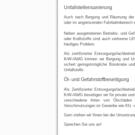
Unfallstellensanierung
Auch nach Bergung und Räumung der Un
oder im angrenzenden Fahrbahnbereich ei
Neben ausgetretenen Betriebs- und Gef
oder Kraftstoffe sind auch verlorene L
häufiges Problem.
Als zertifizierter Entsorgungsfachbet
KrW-/AbfG können wir Bergung und Unf
sichert geringstmögliche Bürokratie un
Unfallstelle.
Öl- und Gefahrstoffbeseitigung
Als Zertifizierter Entsorgungsfachbet
KrW-/AbfG beseitigen wir für private und
verschiedene Arten von Ölschäden 
Verschmutzungen im Gewerbe wie Kfz -o
Gern stehen wir Ihnen bei der Umsetzung
Sprechen Sie uns an!